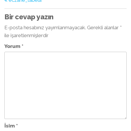
eczane_tabela
dolaşımı
Bir cevap yazın
E-posta hesabınız yayımlanmayacak.
Gerekli alanlar
*
ile işaretlenmişlerdir
Yorum
*
İsim
*