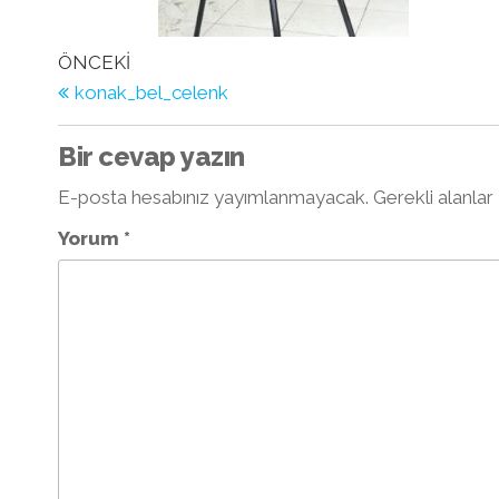
Yazı
Önceki
ÖNCEKI
Yazı
konak_bel_celenk
dolaşımı
Bir cevap yazın
E-posta hesabınız yayımlanmayacak.
Gerekli alanlar
Yorum
*