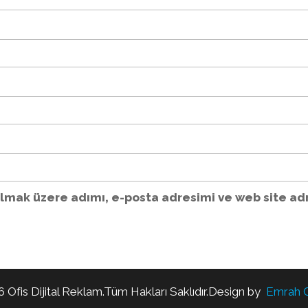
lmak üzere adımı, e-posta adresimi ve web site adr
 Ofis Dijital Reklam.Tüm Hakları Saklıdır.Design by
Emrah 