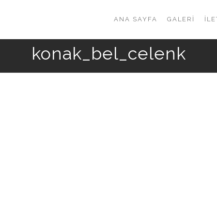
ANA SAYFA
GALERI
İLE
konak_bel_celenk