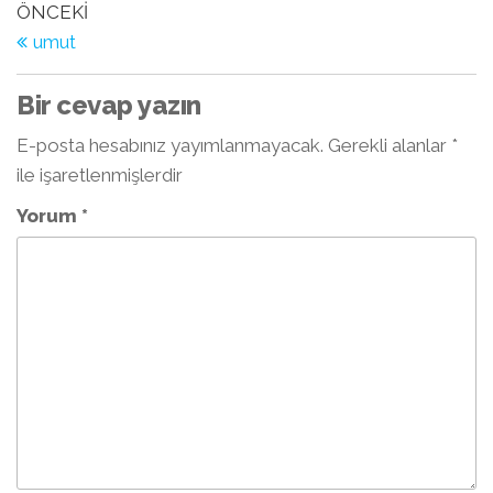
Yazı
Önceki
ÖNCEKI
Yazı
umut
dolaşımı
Bir cevap yazın
E-posta hesabınız yayımlanmayacak.
Gerekli alanlar
*
ile işaretlenmişlerdir
Yorum
*